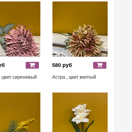
уб
580 руб
, цвет сиреневый
Астра , цвет желтый