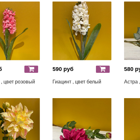
б
590 руб
580 р
 , цвет розовый
Гиацинт , цвет белый
Астра 