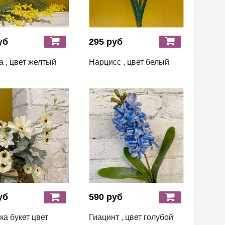
уб
295 руб
 , цвет желтый
Нарцисс , цвет белый
уб
590 руб
а букет цвет
Гиацинт , цвет голубой