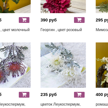
б
390 руб
295 р
 , цвет молочный
Георгин , цвет розовый
Мимоза
б
235 руб
400 р
Леукоспермум,
цветок Леукоспермум,
ромашк