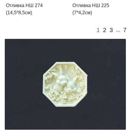
Отливка НШ 274
Отливка НШ 225
(14,5*8,5см)
(7*4,2см)
1
2
3
7
…