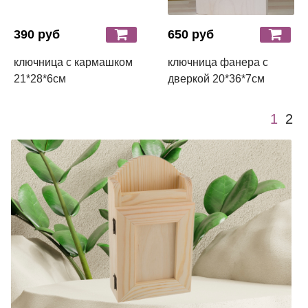
390 руб
650 руб
ключница с кармашком
ключница фанера с
21*28*6см
дверкой 20*36*7см
1
2