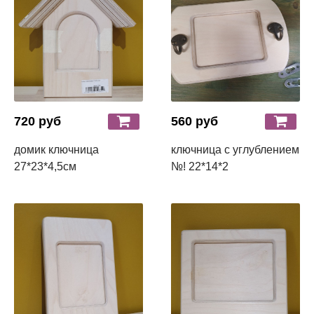
720 руб
560 руб
домик ключница
ключница с углублением
27*23*4,5см
№! 22*14*2