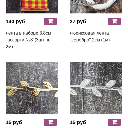
140 руб
27 руб
лента в наборе 3,8см
люриксовая лента
"ассорти №8"(3шт по
"серебро" 2см (1м)
2м)
15 руб
15 руб