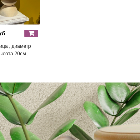
уб
ица , диаметр
ысота 20см ,