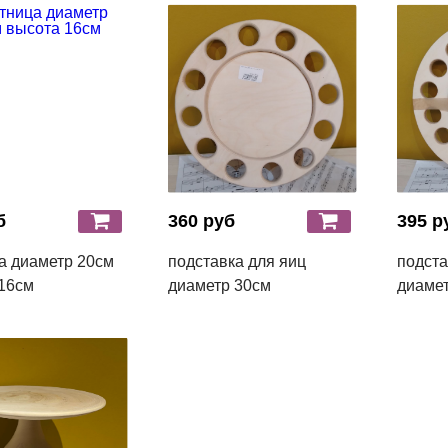
б
360 руб
395 р
а диаметр 20см
подставка для яиц
подста
16см
диаметр 30см
диамет