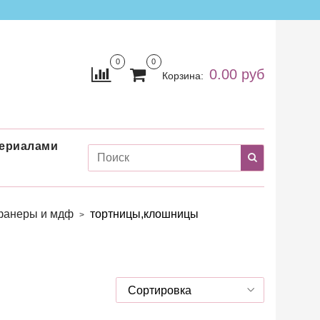
0
0
0.00 руб
Корзина:
териалами
 фанеры и мдф
тортницы,клошницы