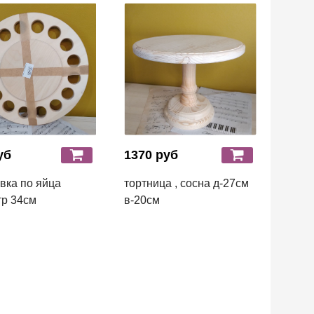
уб
1370 руб
вка по яйца
тортница , сосна д-27см
р 34см
в-20см