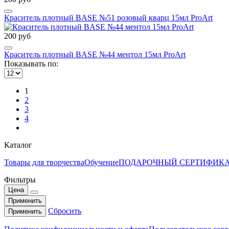
Краситель плотный BASE №51 розовый кварц 15мл ProArt
200 руб
Краситель плотный BASE №44 ментол 15мл ProArt
Показывать по:
1
2
3
4
Каталог
Товары для творчества
Обучение
ПОДАРОЧНЫЙ СЕРТИФИК
Фильтры
Цена
Применить
Сбросить
Применить