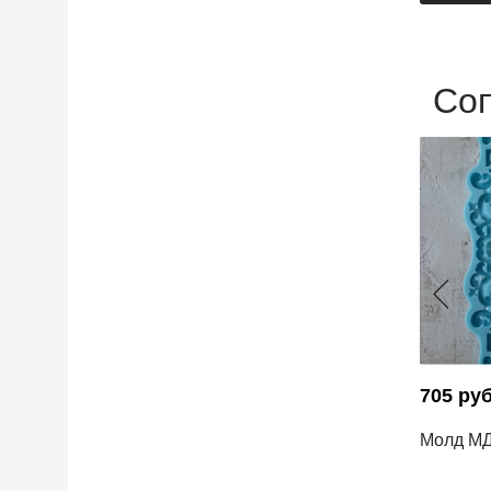
Со
705 ру
Молд МД 