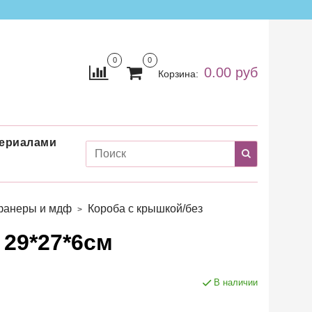
0
0
0.00 руб
Корзина:
териалами
 фанеры и мдф
Короба с крышкой/без
 29*27*6см
В наличии