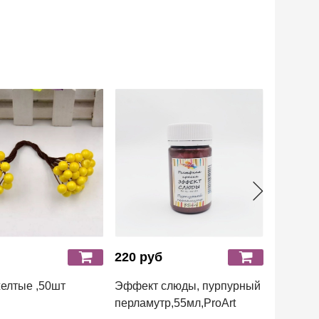
220 руб
400 ру
желтые ,50шт
Эффект слюды, пурпурный
эмаль д
перламутр,55мл,ProArt
provanc