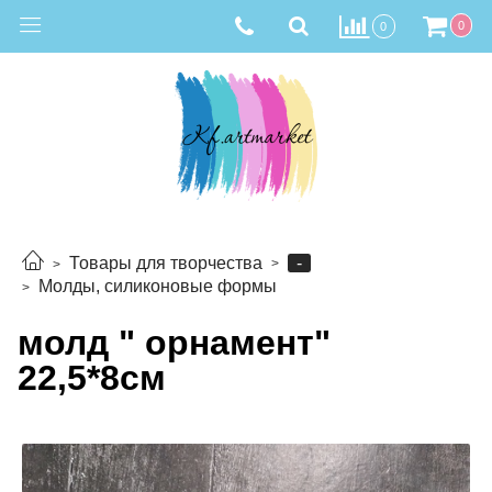
0
0
-
Товары для творчества
Молды, силиконовые формы
молд " орнамент"
22,5*8см