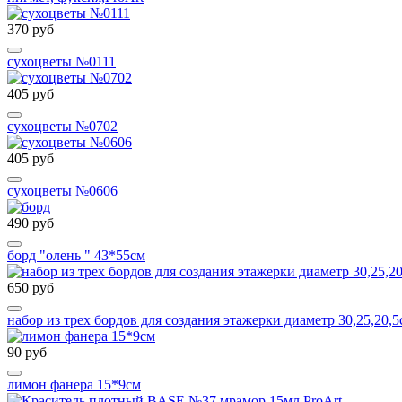
370 руб
сухоцветы №0111
405 руб
сухоцветы №0702
405 руб
сухоцветы №0606
490 руб
борд "олень " 43*55см
650 руб
набор из трех бордов для создания этажерки диаметр 30,25,20,5
90 руб
лимон фанера 15*9см