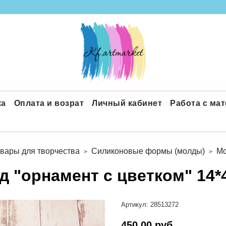
ка
Оплата и возрат
Личный кабинет
Работа с ма
вары для творчества
Силиконовые формы (молды)
Мо
д "орнамент с цветком" 14*
Артикул:
28513272
450.00 руб