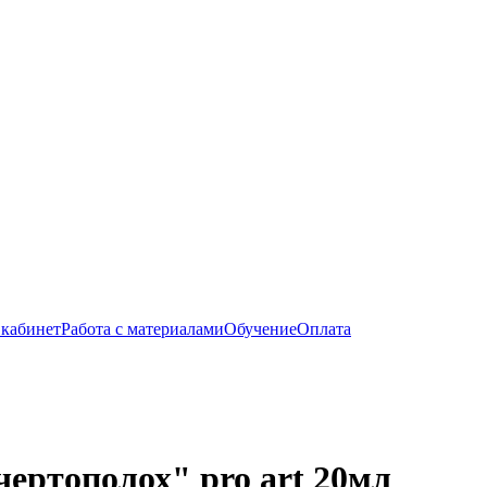
кабинет
Работа с материалами
Обучение
Оплата
ертополох" pro art 20мл