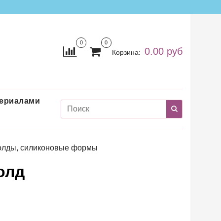
0
0
0.00 руб
Корзина:
териалами
лды, силиконовые формы
олд